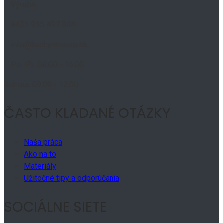
Výroba
+421 915 497 988
info@kuchyneenzo.sk
Po.-Pi.: 08:00 - 16:00
Sobota: 09:00 - 12:00
ČASTO KLADANÉ OTÁZKY
Naša práca
Ako na to
Materiály
Užitočné tipy a odporúčania
SOCIÁLNE SIETE