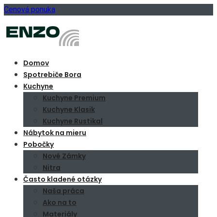
Cenová ponuka
Domov
Spotrebiče Bora
Kuchyne
Kuchyne Premium
Kuchyne Klasik
Kuchyne Rustikal
Nábytok na mieru
Pobočky
Nové Zámky
Nitra
Často kladené otázky
Naša práca
Ako na to
Materiály