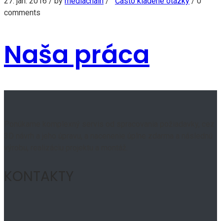
27. jan. 2016
/ by
mediachain
/
Často kladené otázky
/
0
comments
Naša práca
Ponúkame komplexný servis od spracovania požiadavky, cez
3D návrh a jeho úpravu, a nacenenie úplne zdarma a následnú
výrobu, realizáciu projektu a montáž.
KONTAKTY