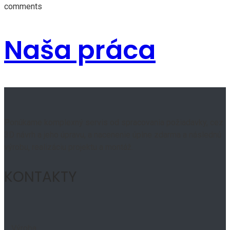
comments
Naša práca
Ponúkame komplexný servis od spracovania požiadavky, cez
3D návrh a jeho úpravu, a nacenenie úplne zdarma a následnú
výrobu, realizáciu projektu a montáž.
KONTAKTY
Výroba