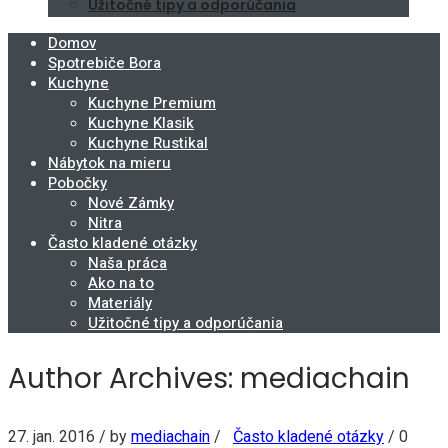
Užitočné tipy a odporúčania
Domov
Spotrebiče Bora
Kuchyne
Kuchyne Premium
Kuchyne Klasik
Kuchyne Rustikal
Nábytok na mieru
Pobočky
Nové Zámky
Nitra
Často kladené otázky
Naša práca
Ako na to
Materiály
Užitočné tipy a odporúčania
Author Archives: mediachain
27. jan. 2016
/ by
mediachain
/
Často kladené otázky
/
0