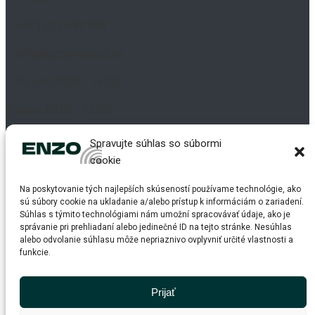
+421 915 497 988
info@kuchyneenzo.sk
Po.-Pi.: 08:00 - 16:00
Sobota: 09:00 - 12:00
ČASTO KLADANÉ OTÁZKY
Spravujte súhlas so súbormi
cookie
Na poskytovanie tých najlepších skúseností používame technológie, ako
Naša práca
sú súbory cookie na ukladanie a/alebo prístup k informáciám o zariadení.
Ako na to
Súhlas s týmito technológiami nám umožní spracovávať údaje, ako je
Materiály
správanie pri prehliadaní alebo jedinečné ID na tejto stránke. Nesúhlas
alebo odvolanie súhlasu môže nepriaznivo ovplyvniť určité vlastnosti a
Užitočné tipy a odporúčania
funkcie.
SOCIÁLNE SIETE
Prijať