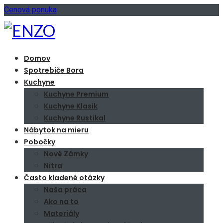
Cenová ponuka
Domov
Spotrebiče Bora
Kuchyne
Kuchyne Premium
Kuchyne Klasik
Kuchyne Rustikal
Nábytok na mieru
Pobočky
Nové Zámky
Nitra
Často kladené otázky
Naša práca
Ako na to
Materiály