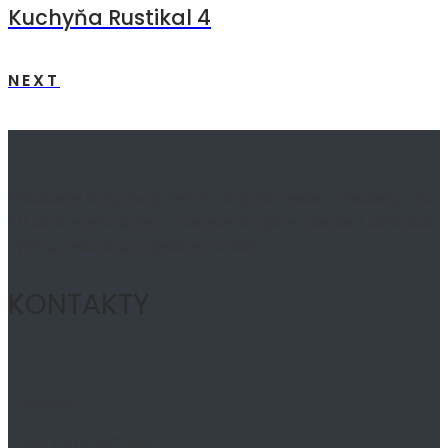
Kuchyňa Rustikal 4
NEXT
Ponúkame komplexný servis od spracovania požiadavky, cez
3D návrh a jeho úpravu, a nacenenie úplne zdarma a následnú
výrobu, realizáciu projektu a montáž.
KONTAKTY
Výroba
+421 915 497 988