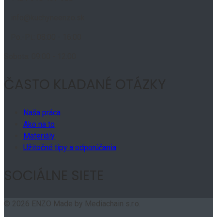
info@kuchyneenzo.sk
Po.-Pi.: 08:00 - 16:00
Sobota: 09:00 - 12:00
ČASTO KLADANÉ OTÁZKY
Naša práca
Ako na to
Materiály
Užitočné tipy a odporúčania
SOCIÁLNE SIETE
© 2026 ENZO Made by Mediachain s.r.o.