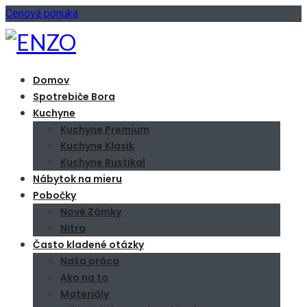
Cenová ponuka
Domov
Spotrebiče Bora
Kuchyne
Kuchyne Premium
Kuchyne Klasik
Kuchyne Rustikal
Nábytok na mieru
Pobočky
Nové Zámky
Nitra
Často kladené otázky
Naša práca
Ako na to
Materiály