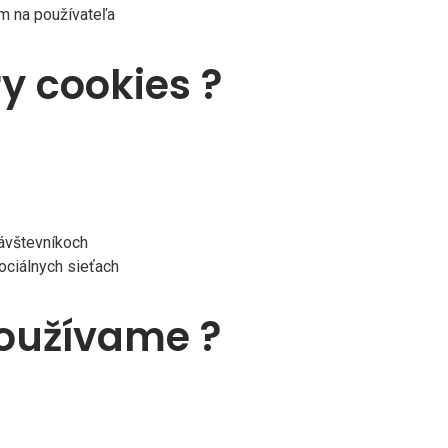
m na používateľa
y cookies ?
ávštevníkoch
ociálnych sieťach
používame ?