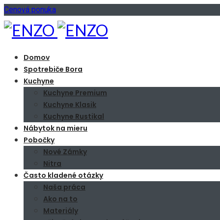
Cenová ponuka
Domov
Spotrebiče Bora
Kuchyne
Kuchyne Premium
Kuchyne Klasik
Kuchyne Rustikal
Nábytok na mieru
Pobočky
Nové Zámky
Nitra
Často kladené otázky
Naša práca
Ako na to
Materiály