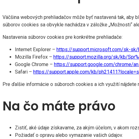
Väčšina webových prehliadačov môže byť nastavená tak, aby blo
súborov cookies sa obvykle nachádza v záložke „Možnosti“ ale
Nastavenia súborov cookies pre konkrétne prehliadače:
Internet Explorer –
https://support.microsoft.com/sk-sk
Mozilla Firefox –
https://support.mozilla.org/sk/kb/S
Google Chrome –
https://support.google.com/chrome/a
Safari –
https://support.apple.com/kb/ph21411?locale=
Pre ďalšie informácie o súboroch cookies a ich využití nájdete
Na čo máte právo
Zistiť, aké údaje získavame, za akým účelom, v akom rozs
Požiadať o opravu alebo vymazanie vašich údajov.