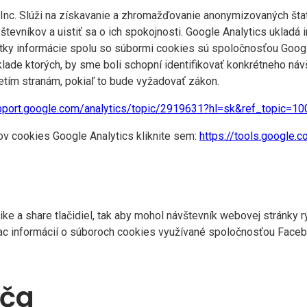
Inc. Slúži na získavanie a zhromažďovanie anonymizovaných štat
števníkov a uistiť sa o ich spokojnosti. Google Analytics ukladá 
 Všetky informácie spolu so súbormi cookies sú spoločnosťou Goo
lade ktorých, by sme boli schopní identifikovať konkrétneho návš
retím stranám, pokiaľ to bude vyžadovať zákon.
upport.google.com/analytics/topic/2919631?hl=sk&ref_topic=1
ov cookies Google Analytics kliknite sem:
https://tools.google.
ke a share tlačidiel, tak aby mohol návštevník webovej stránky r
 viac informácií o súboroch cookies využívané spoločnosťou Faceb
ača