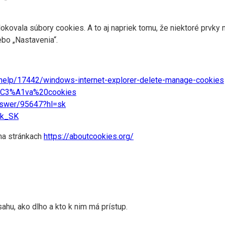
kovala súbory cookies. A to aj napriek tomu, že niektoré prvky
bo „Nastavenia“.
/help/17442/windows-internet-explorer-delete-manage-cookies
pr%C3%A1va%20cookies
nswer/95647?hl=sk
sk_SK
 na stránkach
https://aboutcookies.org/
ahu, ako dlho a kto k nim má prístup.