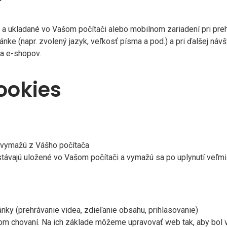
 ukladané vo Vašom počítači alebo mobilnom zariadení pri pre
nke (napr. zvolený jazyk, veľkosť písma a pod.) a pri ďalšej ná
 a e-shopov.
ookies
a vymažú z Vášho počítača
távajú uložené vo Vašom počítači a vymažú sa po uplynutí veľmi
ky (prehrávanie videa, zdieľanie obsahu, prihlasovanie)
om chovaní. Na ich základe môžeme upravovať web tak, aby bol vi