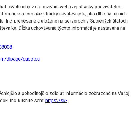
istických údajov o používaní webovej stránky používateľmi.
informácie o tom aké stránky navštevujete, ako dlho sa na nich
gle, Inc. prenesené a uložené na serveroch v Spojených štátoch
tevníka. Dĺžka uchovávania týchto informácií je nastavená na
008008
com/dlpage/gaoptou
ýchlejšie a pohodlnejšie zdieľať informácie zobrazené na Vašej
ook, Inc. kliknite sem:
https://sk-